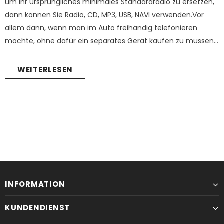
um Ihr ursprüngliches minimales Standardradio zu ersetzen,
dann können Sie Radio, CD, MP3, USB, NAVI verwenden.Vor
Pumpkin 1 Din Autoradio mit 10.1 Zoll Großer Bildschirm Android Auto Carplay Radio mit Navi Bluetooth
allem dann, wenn man im Auto freihändig telefonieren
€319,99
€249,99
€319,99
€219,99
möchte, ohne dafür ein separates Gerät kaufen zu müssen.
Mit dem Pumpkin Radio habe ich quasi mehrere Fliegen mit
NICHT VERFÜGBAR
NICHT VERFÜGBAR
einer Klappe geschlagen. Allein die optische Aufwertung ist
WEITERLESEN
meiner Meinung nach enorm....
INFORMATION
KUNDENDIENST