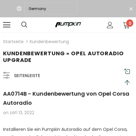
0
d 18 Monate Garantie
Kostenloser Versand
Startseite
Kundenbewertung
KUNDENBEWERTUNG
» OPEL AUTORADIO
UPGRADE
SEITENLEISTE
AA0714B - Kundenbewertung von Opel Corsa
-21%
Autoradio
Ausverkauft
Ausverk
on
září 13, 2022
Installieren Sie ein Pumpkin Autoradio auf dem Opel Corsa,