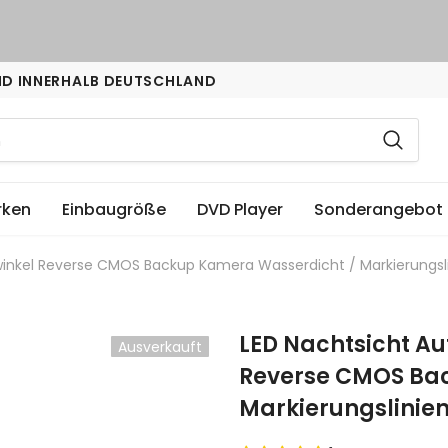
ND INNERHALB DEUTSCHLAND
rken
Einbaugröße
DVD Player
Sonderangebot
winkel Reverse CMOS Backup Kamera Wasserdicht / Markierungsli
LED Nachtsicht Au
Ausverkauft
Reverse CMOS Ba
Markierungslinien