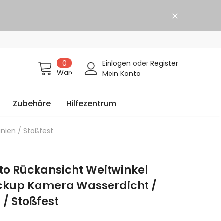
30 Tage Rückgabe und 18 Monate Garantie
0
Einlogen
oder
Register
Warenkorb
Mein Konto
Zubehöre
Hilfezentrum
nien / Stoßfest
to Rückansicht Weitwinkel
ckup Kamera Wasserdicht /
 / Stoßfest