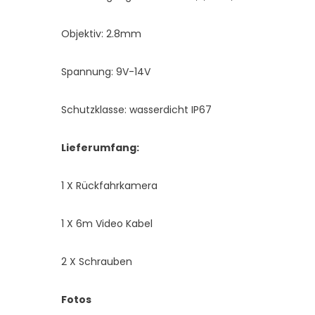
Objektiv: 2.8mm
Spannung: 9V-14V
Schutzklasse: wasserdicht IP67
Lieferumfang:
1 X Rückfahrkamera
1 X 6m Video Kabel
2 X Schrauben
Fotos